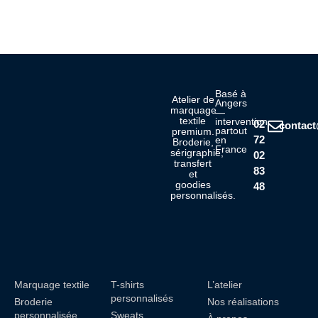
Basé à
Atelier de
Angers
marquage
—
textile
intervention
02
contac
partout
premium.
72
en
Broderie,
France
sérigraphie,
02
transfert
83
et
goodies
48
personnalisés.
Marquage textile
T-shirts
L’atelier
personnalisés
Broderie
Nos réalisations
personnalisée
Sweats