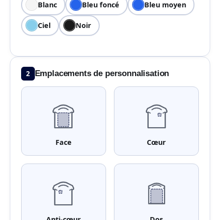
Blanc
Bleu foncé
Bleu moyen
Ciel
Noir
2
Emplacements de personnalisation
Face
Cœur
Anti-cœur
Dos