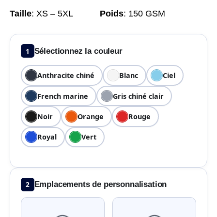
Taille
:
XS – 5XL
Poids
:
150 GSM
1
Sélectionnez la couleur
Anthracite chiné
Blanc
Ciel
French marine
Gris chiné clair
Noir
Orange
Rouge
Royal
Vert
2
Emplacements de personnalisation