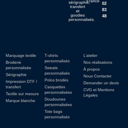
France
sérigraphie,
02
transfert
83
et
goodies
48
personnalisés.
Marquage textile
T-shirts
L’atelier
personnalisés
Broderie
Nos réalisations
personnalisée
Sweats
À propos
personnalisés
Sérigraphie
Nous Contacter
Polos brodés
Impression DTF /
Demander un devis
transfert
Casquettes
CVG et Mentions
personnalisées
Textile sur mesure
Légales
Doudounes
Marque blanche
personnalisées
Tote bags
personnalisés