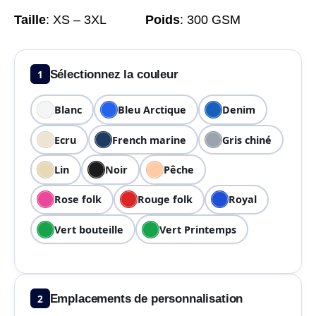
Taille
:
XS – 3XL
Poids
:
300 GSM
1
Sélectionnez la couleur
Blanc
Bleu Arctique
Denim
Ecru
French marine
Gris chiné
Lin
Noir
Pêche
Rose folk
Rouge folk
Royal
Vert bouteille
Vert Printemps
2
Emplacements de personnalisation