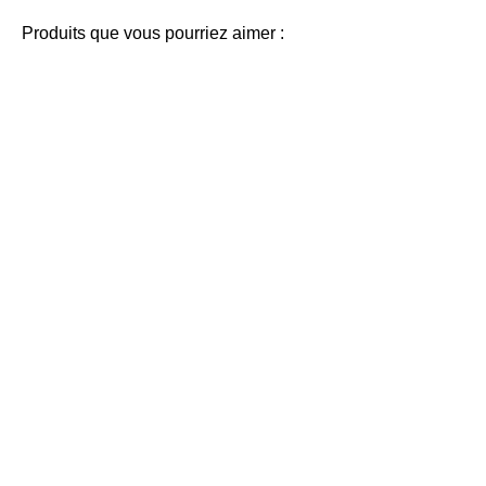
Produits que vous pourriez aimer :
Casquette à filet éco
Casquette classique
3,40
€
5,25
€
A partir de
A partir de
Blanc / Noir
Bleu
French marine
Bleu clair
Gris foncé
Kaki
French marine
Noir
Jaune
Noir
Orange
Rose