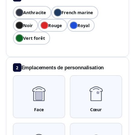
Anthracite
French marine
Noir
Rouge
Royal
Vert forêt
2
Emplacements de personnalisation
Face
Cœur