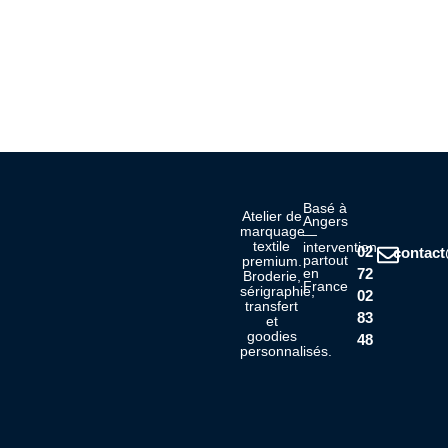
Basé à
Atelier de
Angers
marquage
—
textile
intervention
02
contac
partout
premium.
72
en
Broderie,
France
sérigraphie,
02
transfert
83
et
goodies
48
personnalisés.