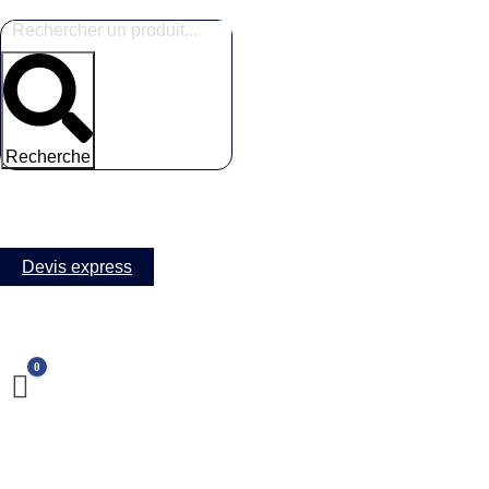
Recherche
Devis express
0
0 items in your quote list