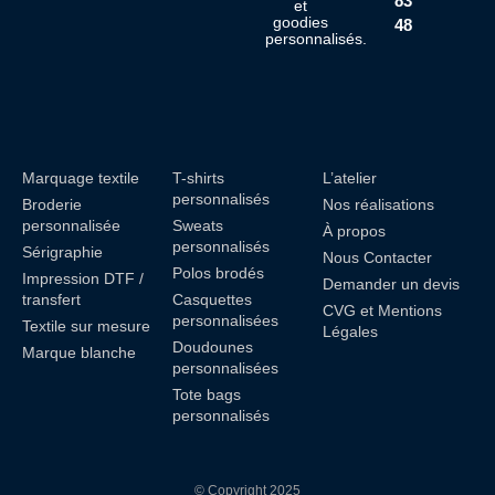
83
et
goodies
48
personnalisés.
Marquage textile
T-shirts
L’atelier
personnalisés
Broderie
Nos réalisations
personnalisée
Sweats
À propos
personnalisés
Sérigraphie
Nous Contacter
Polos brodés
Impression DTF /
Demander un devis
transfert
Casquettes
CVG et Mentions
personnalisées
Textile sur mesure
Légales
Doudounes
Marque blanche
personnalisées
Tote bags
personnalisés
© Copyright 2025