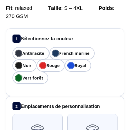
Fit
:
relaxed
Taille
:
S – 4XL
Poids
:
270 GSM
1
Sélectionnez la couleur
Anthracite
French marine
Noir
Rouge
Royal
Vert forêt
2
Emplacements de personnalisation