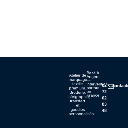
Basé à
Atelier de
Angers
marquage
—
textile
intervention
02
contac
partout
premium.
72
en
Broderie,
France
sérigraphie,
02
transfert
83
et
goodies
48
personnalisés.