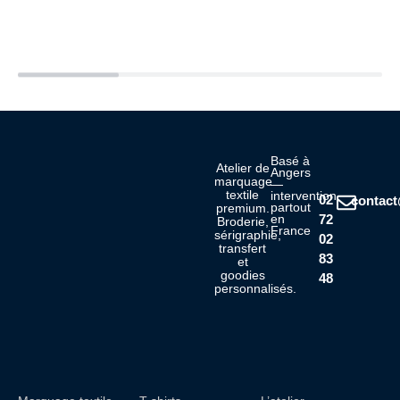
Basé à
Atelier de
Angers
marquage
—
textile
intervention
02
contac
partout
premium.
72
en
Broderie,
France
sérigraphie,
02
transfert
83
et
goodies
48
personnalisés.