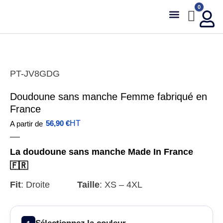
0
Fabrication Sur-Mesure
Nos Réalisations
Agences & Revendeurs
Stanley Stella
PT-JV8GDG
Doudoune sans manche Femme fabriqué en
France
56,90
€
HT
A partir de
La doudoune sans manche Made In France
🇫🇷
Fit
:
Droite
Taille
:
XS – 4XL